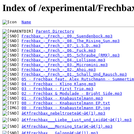
Index of /experimental/Frechba
Name
Parent Directory
Frechbax_-_Frech_-_09._Suendenbock.mp3
Frechbax_-_Frech_-_08._The_Rising_Sun.mp3
Frechbax_-_Frech_-_07._L.S.D..mp3
Frechbax_-_Frech_-_06._Fuck.mp3
Frechbax_-_Frech_-_05._Schraube_(RMX).mp3
Frechbax_-_Frech_-_04._Lollipop.mp3
Frechbax_-_Frech_-_03._Micromini.mp3
Frechbax_-_Frech_-_02._Ahoi.mp3
Frechbax_-_Frech_-_01._Schall_Und_Rausch.mp3
05 - Frechbax feat. Alex Rutschmann - Summertim
04 - Frechbax - Kling Klang.mp3
03 - Frechbax - First Trip.mp3
02 - Frechbax & Modulade - Bright Side.mp3
01 - Frechbax - Knabaustelmann.mp3
00 - Frechbax - Knabaustelmann EP.txt
00 - Frechbax - Knabaustelmann EP.jpg
â€ªfrechbax_nebeltroeteâ€¬â€(1).mp3
â€ªfrechbax___Liebe__Lust_und_Leidâ€¬â€(1).mp3
â€ªFrechbax___Morning_Starâ€¬â€(1).mp3
â€ªFrechbax___Galoppâ€¬â€(1).mp3